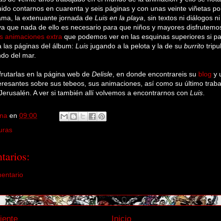
ido contarnos en cuarenta y seis páginas y con unas veinte viñetas p
ama, la extenuante jornada de
Luis
en la playa
, sin textos ni diálogos ni
ya que nada de ello es necesario para que niños y mayores disfrutemos
s animaciones extra
que podemos ver en las esquinas superiores si p
 las páginas del álbum:
Luis
jugando a la pelota y la de su
burrito
trip
ndo del mar.
frutarlas en la página web de
Delisle
, en donde encontrareis su
blog
y 
teresantes sobre sus tebeos, sus animaciones, así como su último trab
Jerusalén. A ver si también allí volvemos a encontrarnos con
Luis
.
na
en
09:00
uras
tarios:
mentario
iente
Inicio