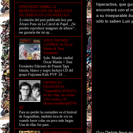
hiperactiva, que gu
OPINANDO SOBRE LA
encontrará con el 
REPRODUCCIÓN DE IMÁGENES
DE TEBEOS EN LOS WEBLOGS
a su inseparable
bu
A colación del post publicado hoy por
sólo lo saben
Luis
y
Álvaro Pons en La Cárcel de Papel , ¿Se
pueden reproducir imágenes de tebeos? ,
me gustaría dar mi op...
SOLO. MUNDO
CANÍBAL de Óscar
Martín & Tony
Fernández
Solo. Mundo caníbal
Óscar Martín + Toni
Fernández Edicions de Ponent Tapa
blanda, blanco y negro Incluye CD del
grupo Fujiyama Kids PVP: 24 ...
CRÓNICAS
FRANCESAS:
“Angoulême 2010 (IV):
de las colas, los tickets
y los sorteos (3)
(Kerascöet/Bertail/O'Ne
ill)”
Para no perder la costumbre en el festival
de Angoulême, también toca de vez en
cuando hacer colas un poco más largas.
Una de ellas fue para...
Guy Delisle
lleva m
RECORDANDO A: