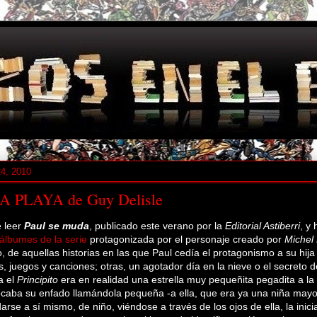
24, 2010
A PLAYA de Guy Delisle
 leer
Paul se muda
, publicado este verano por la
Editorial Astiberri
, y
álbumes de la serie
protagonizada por el personaje creado por
Michel 
do, de aquellas historias en las que Paul cedía el protagonismo a su hij
s, juegos y canciones; otras, un agotador día en la nieve o el secreto d
a el
Principito
era en realidad una estrella muy pequeñita pegadita a la
caba su enfado llamándola pequeña -a ella, que era ya una niña mayo
darse a sí mismo, de niño, viéndose a través de los ojos de ella, la inic