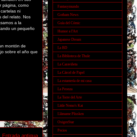
or página, como
Fantasymundo
 cartelas ni
Gotham News
 del relato. Nos
asamos a la
Guía del Cómic
ulando un pequeño
Humor a l'Art
Japanese Dream
un montón de
La BD
ajo sobre el año que
La Biblioteca de Thule
La Caraviñeta
La Cárcel de Papel
La estantería de mi casa
La Peonza
La Torre del Arte
Little Nemo's Kat
Llámame Plissken
OxigenStar
Pecios
Entrada antigua