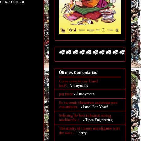
o malo en las
Últimos Comentarios
Como conectar con Usted
(es)?
- Anonymous
por favor
- Anonymous
Es un comic claramente antisemita pero
con ambient...
- Israel Ben Yosef
Selecting the best industrial mixing
machine for c...
- Tipco Engineering
The artistry of Luxury and elegance with
the most ...
- harry