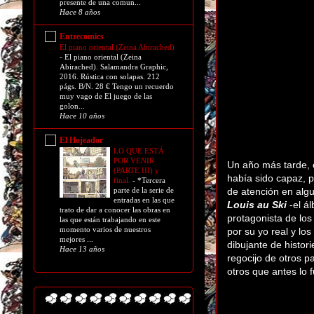
presente de una comun...
Hace 8 años
Entrecomics
El piano oriental (Zeina Abirached)
-
El piano oriental (Zeina
Abirached). Salamandra Graphic,
2016. Rústica con solapas. 212
págs. B/N. 28 € Tengo un recuerdo
muy vago de El juego de las
golon...
Hace 10 años
El Hojeador
LO QUE ESTÁ
POR VENIR
Un año más tarde, 
(PARTE III) y
había sido capaz, p
final.
-
*Tercera
de atención en alg
parte de la serie de
entradas en las que
Louis au Ski
-el ál
trato de dar a conocer las obras en
protagonista de los
las que están trabajando en este
momento varios de nuestros
por su yo real y lo
mejores ...
dibujante de histori
Hace 13 años
regocijo de otros p
otros que antes lo 