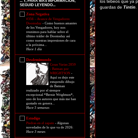
... Y, PARA MÁS INFORMACIÓN,
los tebeos que ya p
SEGUID LEYENDO...
guardas de
Tintín
.
Zona Negativa
#356 – Avance de Vengadores:
Doomsday
-
Como buenos amantes
de los Vengadores, hoy nos
reunimos para hablar sobre el
último tráiler de Doomsday así
como nuestras impresiones de cara
a la próxima...
Hace 1 día
Desdemimundo
Cosas Varias 2859
- Batman por
WRIGHTSON
-
Aquí os dejo este
estupendo dibujo
de Batman
realizado por el siempre
excepcional *Bernie Wrightson*,
uno de los autores que más me han
gustado en genera...
Hace 5 semanas
Estodigo
Piedras en el zapato
-
Algunas
novedades de lo que va de 2026:
Hace 3 meses