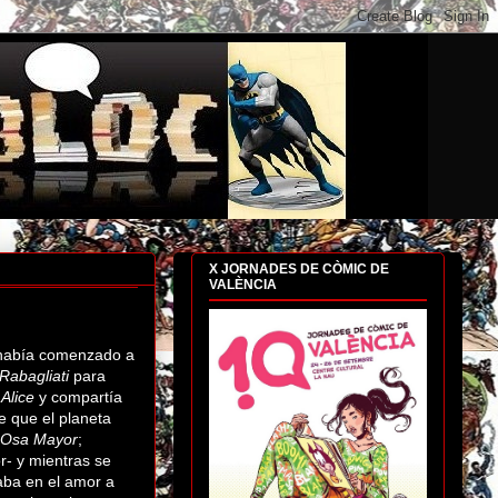
X JORNADES DE CÒMIC DE
VALÈNCIA
 había comenzado a
Rabagliati
para
a
Alice
y compartía
e que el planeta
Osa Mayor
;
r- y mientras se
iaba en el amor a