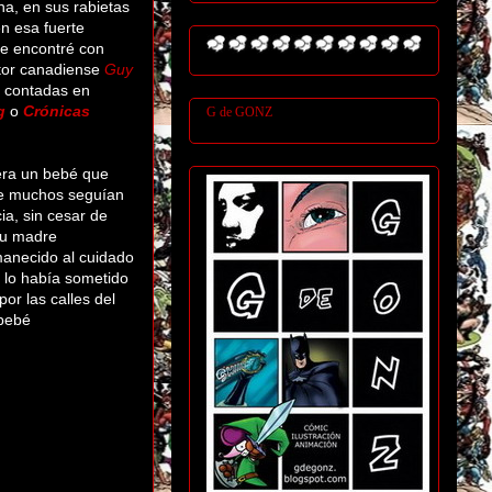
na, en sus rabietas
en esa fuerte
me encontré con
autor canadiense
Guy
a contadas en
g
o
Crónicas
G de GONZ
era un bebé que
ue muchos seguían
ia, sin cesar de
su madre
anecido al cuidado
, lo había sometido
or las calles del
 bebé