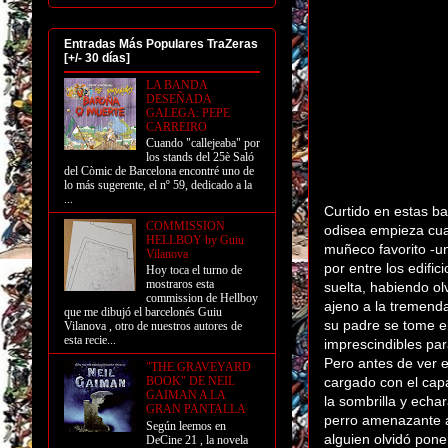
Entradas Más Populares TraZeras
[+/- 30 días]
LA BANDA
DESEÑADA
GALEGA: PEPE
CARREIRO
Cuando "callejeaba" por
los stands del 25è Saló
del Còmic de Barcelona encontré uno de
lo más sugerente, el nº 59, dedicado a la
...
Curtido en estas ba
COMMISSION
odisea empieza cua
HELLBOY by Guiu
muñeco favorito -
Vilanova
por entre los edifi
Hoy toca el turno de
mostraros esta
suelta, habiendo ol
commission de Hellboy
ajeno a la tremenda
que me dibujó el barcelonés Guiu
su padre se tome el
Vilanova , otro de nuestros autores de
esta recie...
imprescindibles para
Pero antes de ver e
"THE GRAVEYARD
cargado con el capa
BOOK" DE NEIL
GAIMAN A LA
la sombrilla y echa
GRAN PANTALLA
perro amenazante a 
Según leemos en
alguien olvidó pone
DeCine 21 , la novela