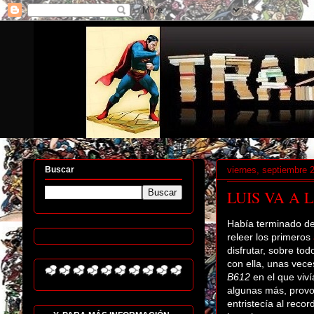
viernes, septiembre 
Buscar
LUIS VA A L
Había terminado de
releer los primeros
disfrutar, sobre to
con ella, unas vece
B612
en el que viví
algunas más, provo
entristecía al recor