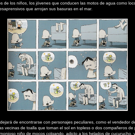
os de los niños, los jóvenes que conducen las motos de agua como lo
esaprensivos que arrojan sus basuras en el mar.
dejará de encontrarse con personajes peculiares, como el vendedor d
las vecinas de toalla que toman el sol en topless o dos compañeros de
imonioso niño de mocos colgando. adicto a los helados de cucurucho, y