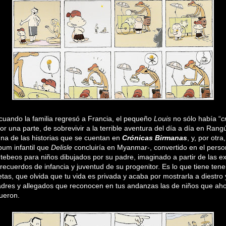
cuando la familia regresó a Francia, el pequeño
Louis
no sólo había “
c
or una parte, de sobrevivir a la terrible aventura del día a día en Rang
una de las historias que se cuentan en
Crónicas Birmanas
, y, por otra
bum infantil que
Delisle
concluiría en Myanmar-, convertido en el person
 tebeos para niños dibujados por su padre, imaginado a partir de las ex
s recuerdos de infancia y juventud de su progenitor. Es lo que tiene ten
etas, que olvida que tu vida es privada y acaba por mostrarla a diestro 
adres y allegados que reconocen en tus andanzas las de niños que ahor
fueron.