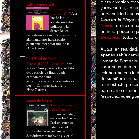
Y era divertido rec
Little Nemo's Kat
y travesuras, en su
El fin del imperio:
personalidad que c
la grieta (I)
-
*A la
luz de los
Luis en la Playa
gr
acontecimientos
Delisle
, de quien n
políticos y la
primera persona que
deriva bélica
reciente en este mundo alarmado y
Birmanas
, todas el
alarmante, nos ha parecido
pertinente recuperar uno de lo...
Hace 4 meses
A
Luis
, en realida
apenas sabía camin
La Cárcel de Papel
llamando Birmania- 
Repaso al 2025: Lo mejor
-
por
llorar ni un momen
Álvaro Pons y Noelia Ibarra Esto
colaboraba con la 
del ejercicio de listar puede
compararse a una
de su niñera birma
adicción,caracterizada en este caso,
a un estricto proce
por … Continue Reading →
barrio ante el asom
Hace 7 meses
“
especialmente gu
Cruce de Cables
Tiempos oscuros -
John Connolly
-
Una nueva entrega
de la serie Charlie
Parker, quien se
interna en el
pasado de varios personajes
decididamente malvados, y en el