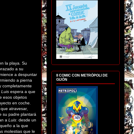
en la playa. Su
brazado a su
comience a despuntar
II COMIC CON METRÓPOLI DE
GIJÓN
urmiendo a pierna
a y completamente
e
Luis
espera a que
de esos objetos
rayecto en coche.
 que atravesar,
e su padre plantará
han a
Luis
: desde un
equeño a la que
as molestias que le