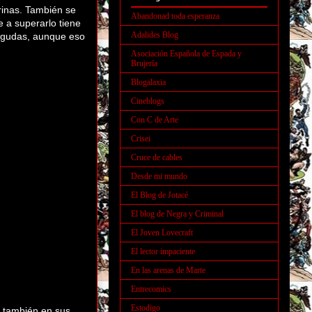
arinas. También se
Abandonad toda esperanza
 a superarlo tiene
Adalides Blog
iagudas, aunque eso
Asociación Española de Espada y
Brujería
Blogalaxia
Cineblogs
Con C de Arte
Crisei
Cruce de cables
Desde mi mundo
El Blog de Jotacé
El blog de Negra y Criminal
El Joven Lovecraft
El lector impaciente
En las arenas de Marte
Entrecomics
Estodigo
a también en sus