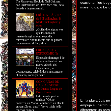
The Graveyard Book de Neil Gaiman ,
ocasionan los jueg
con ilustraciones de Dave McKean , será
maremotos, o los d
llevada a la gran pantall...
CRÍTICA: FÁBULAS
de Bill Willingham &
Mark Buckingham y
otros
¿Quién dijo alguna vez
que los mitos de
nuestro imaginario no se podían
reinventar? Naturalmente que se pueden,
para eso son, al fin y al ca...
CRÓNICA: XIV
EXPOCÓMIC (I)
El pasado domingo 4 de
diciembre finalizó una
nueva edición del
Expocómic , la
decimocuarta, celebrándose nuevamente
el mismo, como ya ocurr...
CON GANAS DE
HABLAR SOBRE...
(3): Justice League de
Bruce Timm
Esta entrada podría
titularse "Cómo
En la playa
Luis
no 
convertir un Marvel Zombie en un Dceíta
empuja su carrito, 
en tan sólo un paso". Yo ya había leído
diferentes: un pars
muchos cómics ...