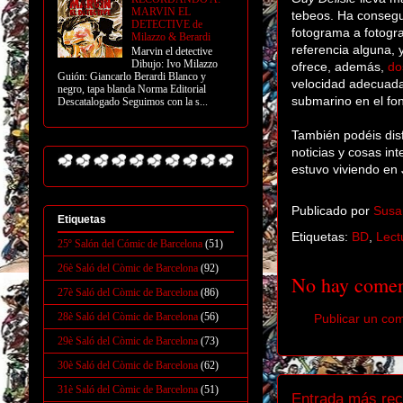
MARVIN EL
tebeos. Ha consegu
DETECTIVE de
fotograma a fotogr
Milazzo & Berardi
referencia alguna, 
Marvin el detective
Dibujo: Ivo Milazzo
ofrece, además,
do
Guión: Giancarlo Berardi Blanco y
velocidad adecuada
negro, tapa blanda Norma Editorial
submarino en el fo
Descatalogado Seguimos con la s...
También podéis dis
noticias y cosas in
estuvo viviendo en 
Publicado por
Susa
Etiquetas
Etiquetas:
BD
,
Lect
25º Salón del Cómic de Barcelona
(51)
26è Saló del Còmic de Barcelona
(92)
No hay comen
27è Saló del Còmic de Barcelona
(86)
28è Saló del Còmic de Barcelona
(56)
Publicar un co
29è Saló del Còmic de Barcelona
(73)
30è Saló del Còmic de Barcelona
(62)
31è Saló del Còmic de Barcelona
(51)
Entrada más rec