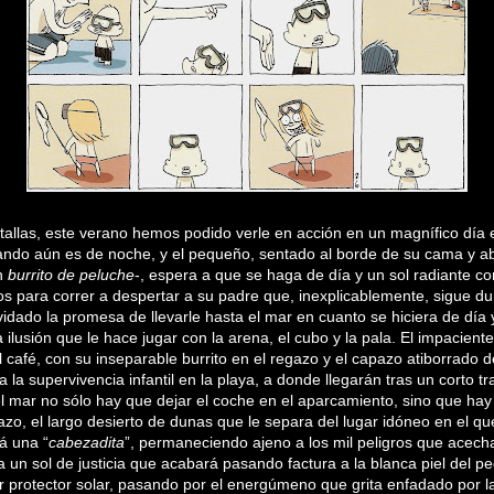
tallas, este verano hemos podido verle en acción en un magnífico día 
ndo aún es de noche, y el pequeño, sentado al borde de su cama y a
un
burrito de peluche
-, espera a que se haga de día y un sol radiante 
cios para correr a despertar a su padre que, inexplicablemente, sigue d
vidado la promesa de llevarle hasta el mar en cuanto se hiciera de dí
 ilusión que le hace jugar con la arena, el cubo y la pala. El impacient
 café, con su inseparable burrito en el regazo y el capazo atiborrado 
 la supervivencia infantil en la playa, a donde llegarán tras un corto t
l mar no sólo hay que dejar el coche en el aparcamiento, sino que hay
zo, el largo desierto de dunas que le separa del lugar idóneo en el qu
rá una “
cabezadita
”, permaneciendo ajeno a los mil peligros que acec
un sol de justicia que acabará pasando factura a la blanca piel del p
r protector solar, pasando por el energúmeno que grita enfadado por l