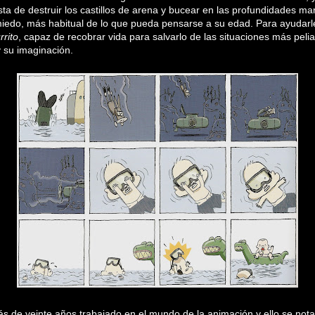
sta de destruir los castillos de arena y bucear en las profundidades m
miedo, más habitual de lo que pueda pensarse a su edad. Para ayudarle
rrito
, capaz de recobrar vida para salvarlo de las situaciones más pel
 su imaginación.
ás de veinte años trabajado en el mundo de la animación y ello se not