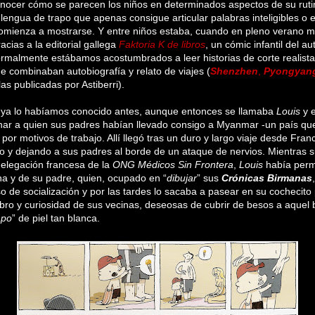
onocer cómo se parecen los niños en determinados aspectos de su ruti
 lengua de trapo que apenas consigue articular palabras inteligibles o 
omienza a mostrarse. Y entre niños estaba, cuando en pleno verano 
acias a la editorial gallega
Faktoria K de libros
, un cómic infantil del 
ormalmente estábamos acostumbrados a leer historias de corte realist
 combinaban autobiografía y relato de viajes (
Shenzhen
,
Pyongyan
las publicadas por Astiberri).
d, ya lo habíamos conocido antes, aunque entonces se llamaba
Louis
y 
ar a quien sus padres habían llevado consigo a Myanmar -un país q
por motivos de trabajo. Allí llegó tras un duro y largo viaje desde Franc
to y dejando a sus padres al borde de un ataque de nervios. Mientras 
delegación francesa de la
ONG
Médicos Sin Frontera
,
Louis
había perm
na y de su padre, quien, ocupado en “
dibujar
” sus
Crónicas Birmanas
so de socialización y por las tardes lo sacaba a pasear en su cochecito p
bro y curiosidad de sus vecinas, deseosas de cubrir de besos a aquel
apo
” de piel tan blanca.