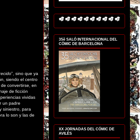
35è SALÓ INTERNACIONAL DEL
CÒMIC DE BARCELONA
recido
”, sino que ya
ún, siendo el centro
, de convertirse, en
aje de ficción
periencias vividas
er un padre
y siniestro, para
a lo son y las de
XX JORNADAS DEL CÓMIC DE
AVILÉS